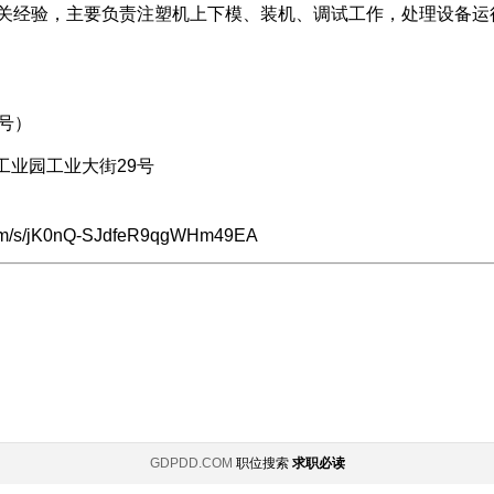
上相关经验，主要负责注塑机上下模、装机、调试工作，处理设备
同号）
工业园工业大街29号
om/s/jK0nQ-SJdfeR9qgWHm49EA
GDPDD.COM
职位搜索
求职必读