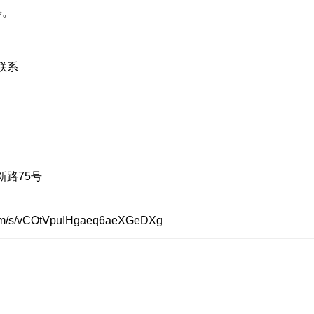
等。
联系
路75号
om/s/vCOtVpuIHgaeq6aeXGeDXg