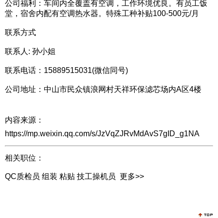
公司福利：车间内全覆盖有空调，工作环境优良。有员工饭
堂，宿舍内配有空调热水器。特殊工种补贴100-500元/月
联系方式
联系人: 孙小姐
联系电话：15889515031(微信同号)
公司地址：中山市民众镇浪网村天祥环保滤芯场内A区4楼
内容来源：
https://mp.weixin.qq.com/s/JzVqZJRvMdAvS7gID_g1NA
相关职位：
QC质检员
组装
粘贴
技工操机员
更多>>