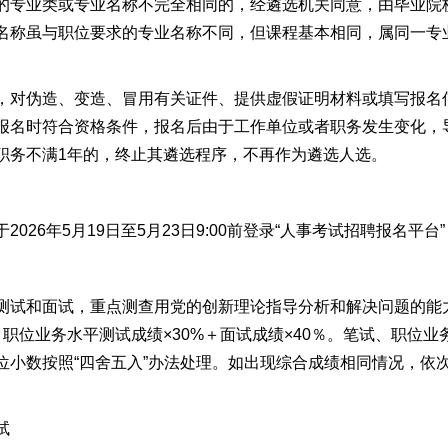
专业类或专业名称不完全相同的，经遴选机关同意，由毕业院
名称虽与职位要求的专业名称不同，但课程基本相同，属同一专
对伪造、变造、冒用有关证件、提供虚假证明材料或填写报名
报名时符合资格条件，报名后由于工作单位或者职务发生变化，
职务不满1年的，终止其遴选程序，不再作为遴选人选。
6年5月19日至5月23日9:00前登录“人事考试招聘报名平台
和面试，重点测查用党的创新理论指导分析和解决问题的能力
＋职位业务水平测试成绩×30%＋面试成绩×40％。笔试、职位
位小数按照“四舍五入”办法处理。如出现综合成绩相同情况，依
试