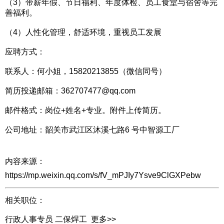
（3）带薪年假、节日福利、年度体检、员工食堂与宿舍等完
善福利。
（4）人性化管理，舒适环境，重视员工发展
应聘方式：
联系人：何小姐，15820213855（微信同号）
简历投递邮箱：362707477@qq.com
邮件格式：岗位+姓名+专业。附件上传简历。
公司地址：韶关市武江区沐溪七路6 号中智源工厂
内容来源：
https://mp.weixin.qq.com/s/fV_mPJIy7Ysve9ClGXPebw
相关职位：
行政人事专员
二保焊工
更多>>