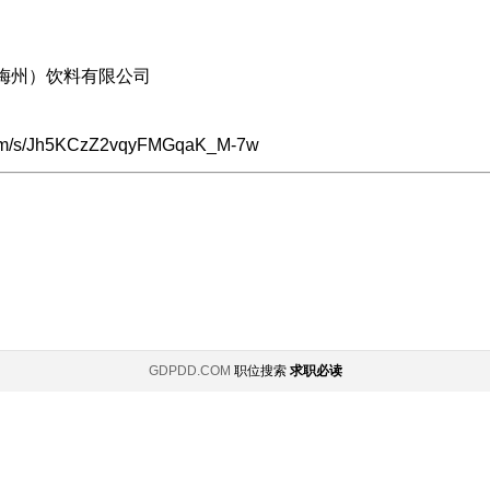
梅州）饮料有限公司
om/s/Jh5KCzZ2vqyFMGqaK_M-7w
GDPDD.COM
职位搜索
求职必读