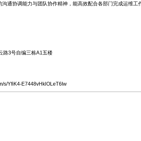
好的沟通协调能力与团队协作精神，能高效配合各部门完成运维工
路3号自编三栋A1五楼
/s/YfiK4-E7448vHklOLeT6Iw