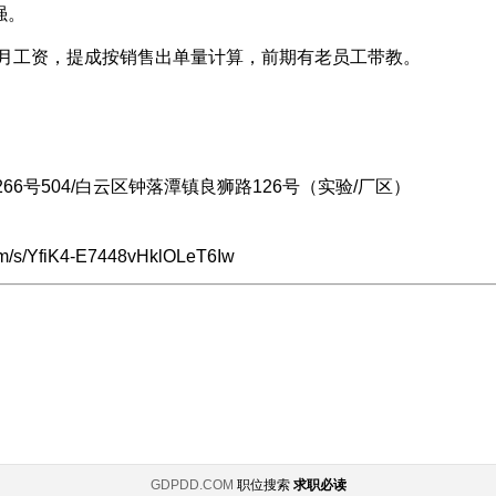
强。
个月工资，提成按销售出单量计算，前期有老员工带教。
6号504/白云区钟落潭镇良狮路126号（实验/厂区）
/s/YfiK4-E7448vHklOLeT6Iw
GDPDD.COM
职位搜索
求职必读