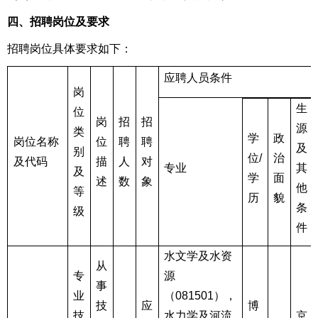
四、招聘岗位及要求
招聘岗位具体要求如下：
应聘人员条件
岗
生
位
岗
招
招
源
类
学
政
岗位名称
位
聘
聘
及
别
位/
治
及代码
描
人
对
专业
其
及
学
面
述
数
象
他
等
历
貌
条
级
件
水文学及水资
从
专
源
事
业
（081501），
技
应
博
技
水力学及河流
京