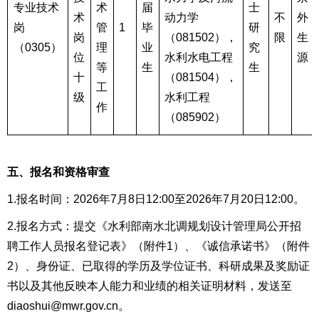
专业技术
术
届
士
术
动力学
不
外
岗
管
1
毕
研
岗
（081502），
限
生
（0305）
理
业
究
位
水利水电工程
源
等
生
生
十
（081504），
工
级
水利工程
作
（08590
2）
五、报名和资格审查
1.报名时间：2026年7月
8
日12:00至2026年7月
20
日12:00。
2.报名方式：提交《水利部南水北调规划设计管理局公开招
聘工作人员报名登记表》（附件1）、《诚信承诺书》（附件
2）、身份证、已取得的学历及学位证书、科研成果及奖励证
书以及其他反映本人能力和业绩的相关证明材料，发送至
diaoshui@mwr.gov.cn。