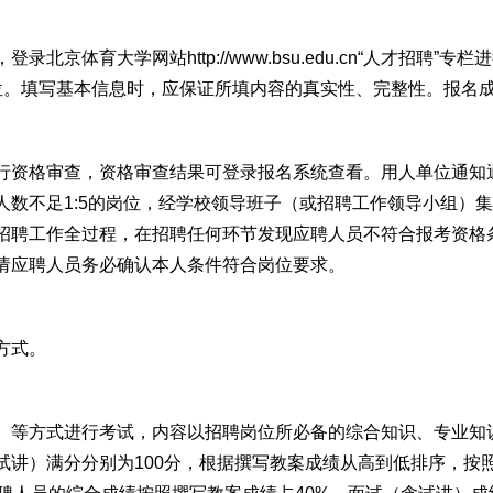
，登录北京体育大学网站http://www.bsu.edu.cn“人才招聘”
位。填写基本信息时，应保证所填内容的真实性、完整性。报名
行资格审查，资格审查结果可登录报名系统查看。用人单位通知
数不足1:5
的岗位
，经学校领导班子（或招聘工作领导小组）集
招聘工作全过程，在招聘任何环节发现应聘人员不符合报考资格
请应聘人员务必确认本人条件符合岗位要求。
方式。
）等方式进行考试，内容以招聘岗位所必备的综合知识、专业知
讲）满分分别为100分，
根据
撰写教案
成绩从高到低排序，按照