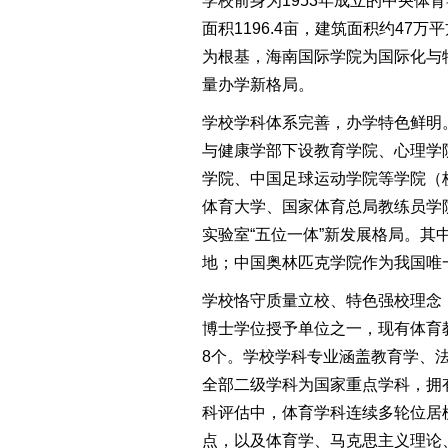
学校前身为1953年成立的中央体
面积1196.4亩，建筑面积约4
为根基，海南国际学院为国际化与
量办学新格局。
学校学科体系完善，办学特色鲜明
与健康学部下设教育学院、心理学
学院、中国足球运动学院等学院（
体育大学、国家体育总局教练员学
实验
室“五位一体”新
发展格局。其
地；中国奥林匹克学院作为我国唯
学校恪守质量立校、特色强校理念
博士学位授予单位之一，现有体育
8个。学校学科专业涵盖教育学、
全部二级学科为国家重点学科，拥
科评估中，体育学科连续多轮位居
点，以及体育学、马克思主义理论