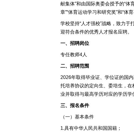
献集体”和由国际奥委会授予的“体
章”“体育运动学习和研究奖”和“体
学校坚持“人才强校”战略，致力
迎符合条件的优秀人才报名应聘。
一、招聘岗位
专任教师
4
人
二、招聘范围
2026年取得毕业证、学位证的
托培养协议的定向生、委培生，在校
业并取得与最高学历对应的学历学
三、报名条件
（一）基本条件
1.具有中华人民共和国国籍；