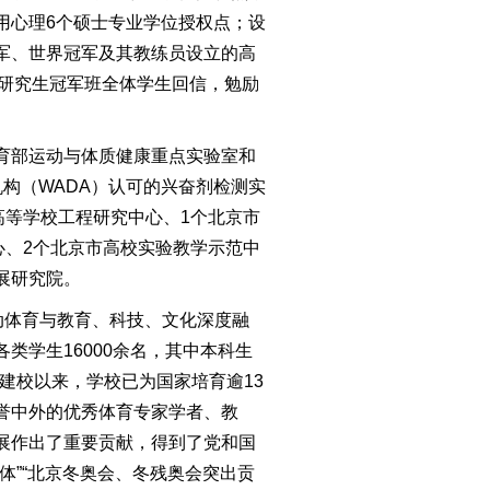
用心理6个硕士专业学位授权点；设
军、世界冠军及其教练员设立的高
6级研究生冠军班全体学生回信，勉励
育部运动与体质健康重点实验室和
构（WADA）认可的兴奋剂检测实
高等学校工程研究中心、1个北京市
心、2个北京市高校实验教学示范中
展研究院。
动体育与教育、科技、文化深度融
学生16000余名，其中本科生
。建校以来，学校已为国家培育逾13
誉中外的优秀体育专家学者、教
展作出了重要贡献，得到了党和国
体”“北京冬奥会、冬残奥会突出贡