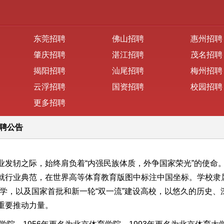
东莞招聘
佛山招聘
惠州招聘
肇庆招聘
湛江招聘
茂名招聘
揭阳招聘
汕尾招聘
梅州招聘
云浮招聘
国资招聘
校园招聘
更多招聘
招聘公告
发轫之际，始终肩负着“内强民族体质，外争国家荣光”的使命。
就行业典范，在世界高等体育教育版图中标注中国坐标。学校隶
设大学，以及国家首批和新一轮“双一流”建设高校，以悠久的历史
重要推动力量。