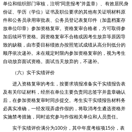
单位和组织部门审核，注明“同意报考”并盖章）、有效居民身
份证、学历（学位）证书及职位要求的其他有关证明材料原
件和公务员录用审批表、公务员登记表复印件（加盖档案存
放单位印章）参加资格复审。资格复审合格者，方可取得参
加后续环节资格。因资格复审不合格或因考生放弃等原因导
致的缺额，由市委目标绩效办按照笔试成绩从高分到低分的
顺序依次递补。未在规定时限内参加资格复审的，视为考生
自动放弃面试资格。面试当天放弃的，不递补。
（六）实干实绩评价
进入资格复审的考生，按要求填报准备实干实绩报告表
及有关印证材料，经所在单位主要负责同志签字并盖章确认
后，在参加资格复审时同步提交。考生实干实绩报告材料务
必真实准确，一经发现弄虚作假的，将取消考生遴选资格并
实施禁考措施，同时追究参与作假相关单位和人员责任。
实干实绩评价满分为100分，其中年度考核项15分，表