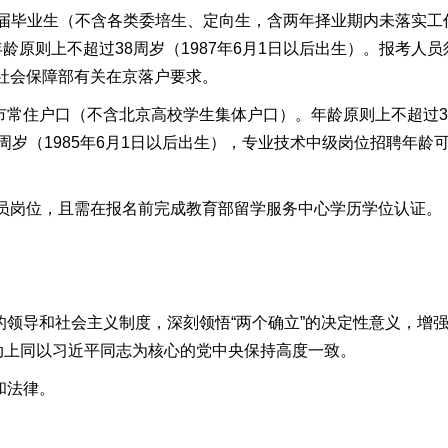
应届毕业生
（不含各类委培生、定向生
，
含两年择业期内未落实工
年龄
原则上
不超过
38周
岁（
1987
年
6
月
1日以后
出生）
。报考人员
社会保障部
有关在京落户要求
。
市常住
户
口
（
不含北京高校
学生
集体户口
）。
年龄
原则上
不超过
周岁（198
5
年
6
月
1日
以后出生），专业技术中级岗位招聘
年龄
员岗位，且需在报名前完成教育部留学服务中心学历学位认证。
的领导和社会主义制度
，深刻领悟
“
两个确立
”
的决定性意义，增
动上同以习近平同志为核心的党中央保持高度一致。
和法律
。