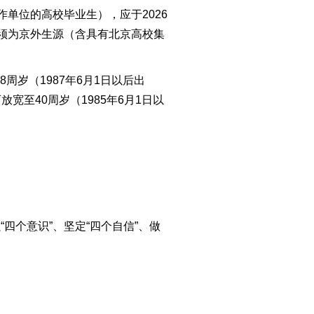
作单位的高校毕业生
），
应
于
20
26
须为
京外生源
（含具有北京高校集
38周
岁（
1987
年
6
月
1日以后
出
可放宽至4
0周
岁（198
5
年
6
月
1日
以
强
“
四个意识
”
、坚定
“
四个自信
”
、做