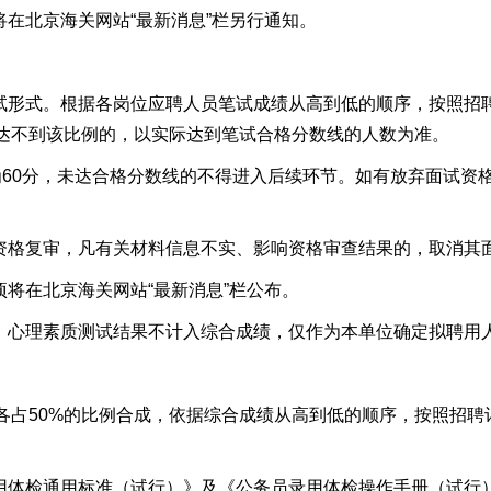
将在北京海关网站“
最新消息
”
栏
另行通知。
试
形式。
根据各岗位应聘人员笔试成绩从高到低的顺序，按照
招聘
达不到该比例的，以实际达到笔试合格
分数
线的人数为准。
60分，
未达合格分数线的不得进入后续环节
。如
有
放弃面试资
资格复审，凡有关材料信息不实、影响资格审查结果的，取消其
项将在北京海关网站“
最新消息
”
栏
公布。
。心理素质
测试
结果不计入
综合
成绩，
仅
作为本单位确定拟聘用
各占50%的比例合成，依据综合成绩
从高到低的顺序，按照
招聘
用体检通用标准（试行）》
及《公务员录用体检操作手册（试行