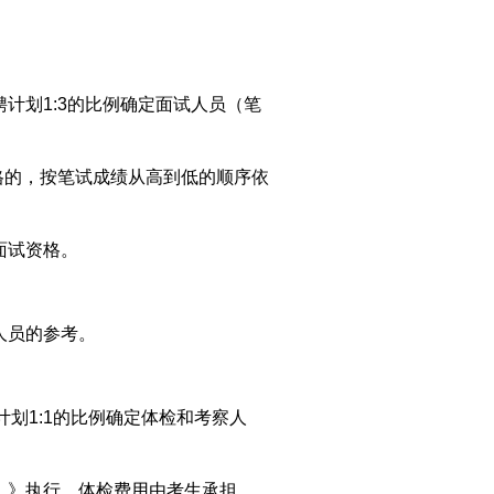
计划1:3
的比例确定面试人
员
（笔
格
的
，按笔试成绩从高到低的顺序依
面试资格。
人员的参考。
计划
1:1的比例确定体检和考察人
）》
执行。
体检费用由考生承担。