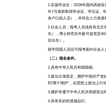
1.
应届毕业生：
2026年国内高校
年7月
底
前取得
毕业证、学位
证。
体户口的人员），并
符合
人力资源
2.
社会
人员
：
报考人员须
具有北京
生）
，
博士研究生年龄可放宽至40
后出生）
。
留学回国人员仅可报考面向社会人
（二）报名条件。
1.
具有中华人民共和国国籍
。
2.政治立场坚定，
拥护中国共产党
到
“
两个维护
”
，在思想上政治上行
3.
拥护并遵守中华人
民共和国宪法
4.
具有良好的道德品行
。