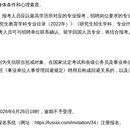
身体条件和心理素质
。
。报考人员应以最高学历所对应的专业报考，招聘岗位要求的专
究生教育学科专业目录
（
2022年
）
》《
研究生招生学科、专业代
考人员可与招聘单位联系确认。留学回国人员专业，将结合报考
。
法列为失信联合惩戒对象、在国家法定考试和各级公务员及事业单
照《事业单位人事管理回避规定》聘用后构成回避关系的，以及
02
6
年
6
月
26
日18时，逾期不予受理。
报名系统（网址：
https://lusiax.com/invitation/34
）注册报名。