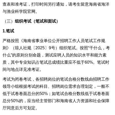
查表和准考证，打印时间另行通知，请考生留意海南省海洋
与渔业科学院官网。
（三）
组织考试（笔试和面试）
1.笔试
严格按
照《海南省事业单位公开招聘工作人员
笔试工作规
则》
（琼人社规〔202
5
〕
9
号）组织笔试。按照“干什么，考
什么”的原则分别命题
，
测试应聘人员的知识水平和能力素
质，其中专业知识占笔试总成绩比重应不低于60%。笔试时
间与地点详见准考证。
考试为闭卷考试，各招聘岗位的笔试合格分数线由招聘工作
领导小组根据考试的科目、招聘岗位需求合理划定，一般不
低于试卷卷面总分的
50%；如笔试合格分数线低于试卷卷面
总分50%的，应当经主管部门和
海南省人力资源和社会保障
厅
同意后方可划定。