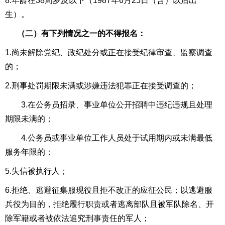
8.年龄在38周岁及以下（1987年6月
25
日
（含）以后出
生）
。
（二
）
有下列情况之一的不得报名：
1.尚未解除党纪、政纪处分或正在接受纪律审查、监察调查
的；
2.刑事处罚期限未满或涉嫌违法犯罪正在接受调查的；
3.在公务员招录、事业单位公开招聘中违纪违规且处理
期限未满的；
4.公务员或事业单位工作人员处于试用期内或未满最低
服务年限的；
5.失信被执行人；
6.拒绝、逃避征集服现役且拒不改正的应征公民；以逃避服
兵役为目的，拒绝履行职责或者逃离部队且被军队除名、开
除军籍或者被依法追究刑事责任的军人；