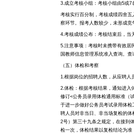
3.
成立考核小组：考核小组由5或7
考核实行百分制，考核成绩四舍五
察环节。报考人数较少，未形成竞
4.考核成绩公布：考核结束后，当
5.
注意事项：考核时未携带
有效居
国教师信息管理系统准入查询
。
查
（
五
）
体检
和考察
1.
根据岗位的招聘人数，从应聘人
2.体检：
根据考核结果，通知进入
修订<公务员录用体检通用标准（试
于进一步做好公务员考试录用体检工
聘人员对非当日、非当场复检的体
2
号）
第三十九条之规定，
在接到
检一次，体检结果以复检结论为准