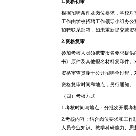
1.
资格初审
根据招聘条件及岗位要求，
学校
对
工作
由学校
招聘工作领导小组办公
招聘联系邮箱，如未重新提交或资
2.
资格复
审
参加
考核人员
须
携带报名要求提供
书》原件
及其他报名材料复印件
。
资格审查贯穿于公开招聘全过程，
资格复审时间和地点，另行通知。
（
四
）
考核
方式
1.考核时间与地点：
分批次开展考
2.考核内容：结合岗位要求和工
人员专业知识、教学科研能