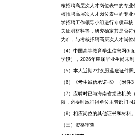
核
招聘
高层次人才
岗位表中的专业
核
招聘
高层次人才岗位
表中的专业
学
招聘
工作
领导小组进行专项审核
关证明材料等，研究确定其是否符
为准，与
考核
招聘
高层次人才
岗位
（4）中国高等教育学生信息网
(
htt
学段），2026年应届毕业生尚
（5）
本人近期2寸免冠蓝底证件照
（
6
）《考生诚信承诺书》（附件
3
（
7
）
应聘时已与
海南
省党政机关
限，必要时应征得单位主管部门同
（8）相应岗位的其他证书和材料
（
三
）
资格审查