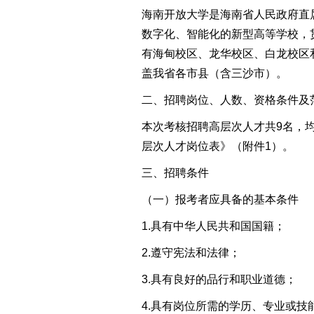
海南开放大学是海南省人民政府直
数字化、智能化的新型高等学校，
有海甸校区、龙华校区、白龙校区
盖我省各市县（含三沙市）。
二
、招聘岗位
、
人数
、
资格条件及
本次
考核
招聘
高层次人才
共
9
名，
层次人才岗位表
》（附件
1
）
。
三
、
招聘条件
（一）
报考者应具备的基本条件
1.
具有中华人民共和国国籍；
2.遵守宪法和法律；
3.具有良好的品行和职业道德；
4.具有
岗位所需的
学历、
专业
或
技