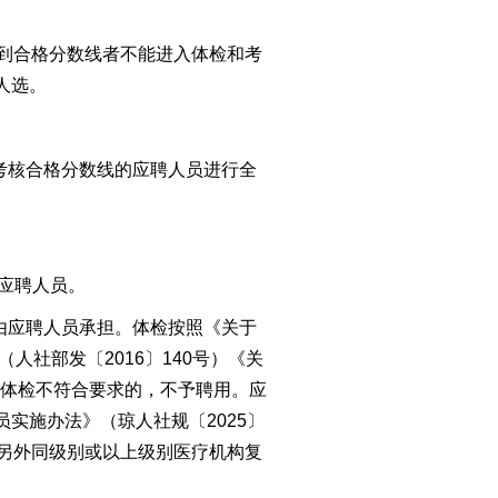
到合格分数线者
不
能
进入体检和考
人选
。
考核合格分数线的应聘人员
进行全
应聘人员
。
由应聘人员承担。体检按照《关于
人社部发〔2016〕140号）《关
体检不符合要求的，不予聘
用。
应
员实施办法》（琼人社
规
〔20
25
〕
另外同级别或以上级别医疗机构复