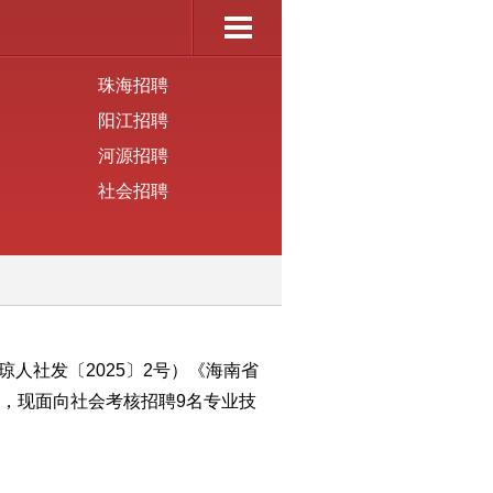
珠海招聘
阳江招聘
河源招聘
社会招聘
琼人社发〔20
25
〕
2
号）
《海南省
，
现面向社会考核招聘9名专业技