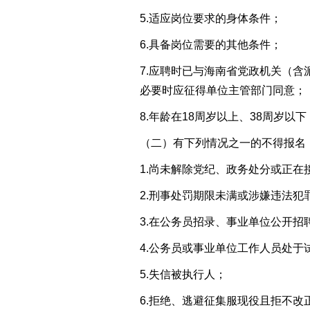
5.
适应岗位要求
的身体条件
；
6.具备岗位需要的其他条件；
7.应聘时已与
海南省
党政机关（含
必要时应征得单位主管部门同意
；
8.
年龄在18周岁以上、38周岁以下（
（
二
）有下列情况之一的不得报名
1.
尚未解除党纪、政务处分或正在
2.
刑事处罚期限未满或涉嫌违法犯
3.
在公务员招录、事业单位公开招
4.
公务员或事业单位工作人员处于
5.
失信被执行人；
6.
拒绝、逃避征集服现役且拒不改