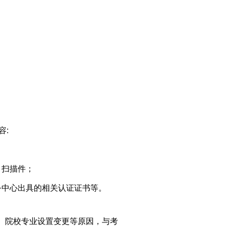
容
:
）
扫描件；
务中心出具
的
相关认证证书等。
、院校专业设置变更等原因，与
考