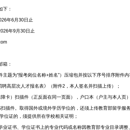
如下：
026年6月30日止
2026年9月30日
止
com
邮箱：
件主题为“报考岗位名称+姓名
”）
压缩包
并按以下序号排序附件内
核招聘高层次人才报名表
》（附件2，本人签名并扫描上传）；
保障卡）
扫描件（正反面在同一页面），
户口本（户主与本人页
书扫描件
。取得国外或境外学历学位的
，还须上传教育部
留学服
、学位证的，须提供所在学校相关证明；
毕业证书、学位证书上的专业代码或名称因教育部专业目录调整