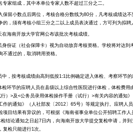
名专家组成
，
其中本
单位
专家
人数不超过
三分之二
。
入保留小数点后两位，考核合格分数线为
80
分，凡考核成绩达不
争的，须有考核小组三分之二以上成员表决通过，
方可列为拟聘
天在海南
开放大学
官网公布
该批次考核
成绩。
民身份证（社会保障卡）
视为自动放弃
考核
资格。
学校将对
达到
询不通过的，取消聘用资格。
员中，按
考核
成绩由高到低按1:1比例确定
进入
体检
、
考察
环节
的
体检环节的应聘人员在县级以上综合性医院进行体检，
体检费用
行）>及<公务员录用体检操作手册（试行）>有关内容的通知》（
作的通知》（人社部发〔2012〕65号）等规定执行。
应聘人员
检项目结果有异议的，可
根据
《海南省事业单位公开招聘工作人
体检结论通知之日起7日内，
向
海南开放大学
提交复检
申请
，并到
，复检只能进行
1次
。