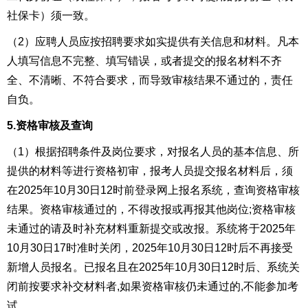
社保卡）须一致。
（2）应聘人员应按招聘要求如实提供有关信息和材料。凡本
人填写信息不完整、填写错误，或者提交的报名材料不齐
全、不清晰、不符合要求，而导致审核结果不通过的，责任
自负
。
5.
资格审
核及
查询
（1）根据招聘条件及岗位要求，对报名人员的基本信息、所
提供的材料等进行资格初审，报考人员提交报名材料后，须
在202
5
年
10
月
30
日12时前
登录网上报名系统，查询资格审核
结果。资格审核通过的，不得改报或再报其他岗位;资格审核
未通过的请及时补充材料重新提交或改报。
系统将于2025年
10
月
30
日17时准时关闭
，
2025年
10
月
30
日12时后不再接受
新增人员报名。已报名且在2025年
10
月
30
日12时后
、系统关
闭前
按要求补交材料者,如果资格审核仍未通过的,不能参加考
试。