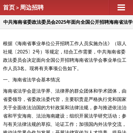
首页
周边招聘
>
中共海南省委政法委员会2025年面向全国公开招聘海南省法学
会事业单位工作人员公告（第1号）
根据《
海南省事业单位公开招聘工作人员实施办法》（琼人
社
规
〔20
25
〕
2
号）
等规定，结合工作需要，中共海南省委
政法委员会
决定面向全国公开招聘
海南省法学会
事业
单位
工
作人员
3
名。现将有关事项公告如下
。
一、海南省法学会基本情况
海南省
法学会是法学界、法律界的群众团体和学术团体
，由
省委领导，省委政法委代管，主要职责是
严格执行党和国家
关于全面依法治国的方针政策和法律法规，参与推进依法治
省和平安海南、法治海南建设；组织开展法学研究活动；参
与有关法律法规的草拟、论证工作；加强国内外法学交流，
推动法学界合作与发展；开展法律宣传与人才培养，提升法