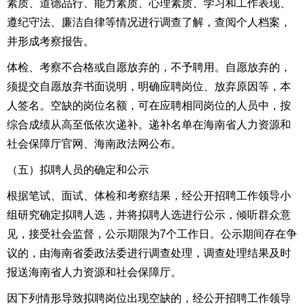
素质、道德品行、能力素质、心理素质、学习和工作表现、
遵纪守法、廉洁自律
等情况进行调查了解
，
查阅个人档案，
并形成考察报告。
体检、考察不合格或自愿放弃的，不予聘用。自愿放弃的，
须提交自愿放弃书面说明，明确应聘岗位、放弃原因等，本
人签名。空缺的岗位名额，可在应聘相同岗位的人员中，按
综合成绩从高至低依次递补。
递补名单
在
海南省人力资源和
社会保障厅官网、
海南
政法
网公布。
（五）
拟聘人员
的确定和
公示
根据笔试、面试、体检和考察结果，经
公开
招聘工作领导小
组研究确定拟聘人选，并
将
拟聘人选进行公示，倾听群众意
见，接受社会监督，公示期限为7
个
工作日
。公示期间存在争
议的，由
海南
省委政法委
进行调查处理，调查处理结果
及时
报送海南省人力资源和社会保障厅。
因下列情形导致拟聘岗位出现空缺的，经
公开
招聘工作领导