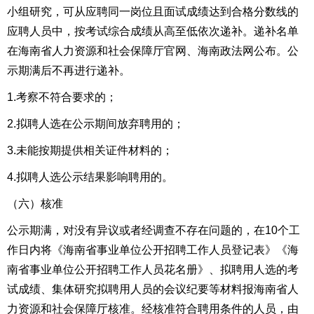
小组研究，可从应聘同一岗位且面试成绩达到合格分数线的
应聘人员中，按考试
综合
成绩从高至低依次递补。
递补名单
在
海南省人力资源和社会保障厅官网、
海南
政法
网公布
。
公
示期满后不再进行递补。
1
.
考察不符合要求的；
2
.
拟聘人选在公示期间放弃聘用的；
3.未能按期提供相关证件材料的；
4
.
拟聘人选公示结果影响聘用的。
（
六
）核准
公示期满，对没有异议或者经调查不存在问题的，
在10个工
作日内将
《海南省事业单位公开招聘工作人员登记表》《海
南省事业单位公开招聘工作人员花名册》、拟聘用人选的考
试成绩、集体研究拟聘用人员的会议纪要等材料报海南省人
力资源和社会保障厅核准。
经核准
符合聘用条件的人员，由