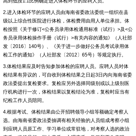
高到低按1:1比例确定
进入
体检
环节
的应聘人员。
2.
进入
体检
环节
的应聘人员
由海南
省委政法委统一组织
在县
级以上综合性医院进行体检
，体
检费用由
用人单位承
担
。体
检按照《关于修订<公务员录用体检通用标准（试行）>及<公
务员录用体检操作手册（试行）>有关内容的通知》（人社部
发〔2016〕140号）
、
《关于进一步做好公务员考试录用体
检工作的通知》（人社部发〔2012〕65号）等规定执行。
3.
体检结果应及时告知
参加
体检的应聘人员
。
应聘人员
对体
检结果有异议的，可自收到体检结果之日
起3
日
内向
海南
省委
政法委
提出复检要求。复检应另外选择同级别或以上级别医
疗机构进行一次，体检结果以复检结论为准，复检时应当有
纪检
工作
人员陪同。
4.根据考试、体检结果
由公开招聘领导小组
等额确定考察人
选。
由海南
省委政法委抽调有相关经验的人员组成考察小组
到应聘人员原工作、学习单位或常驻地，
对考察人选的
政治