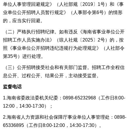
单位人事管理回避规定》（人社部规〔2019
〕
1号）和《事
业单位公开招聘人员暂行规定》（人事部令第6号）的情形
的，应当实行回避。
（
二
）
严格执行招聘纪律
。
如有违反
《海南省事业单位公开
招聘工作人员实施办法》（琼人社
规
〔20
25
〕
2
号）
的，按
照《事业单位公开招聘违纪违规行为处理规定》（人社部令
第35号）进行处理。
（
三
）
公开招聘接
受
社会和有关部门监督
。
招聘工作全
程
信
息公开、过程公开、结果公开，主动接受监督。
监督电话
1.海南省委政法委机关纪委：
0898-
65232968
（工作
日
8:00-
12:00，14:30-17:30
）
；
2.海南省人力资源和社会保障厅事业单位人事管理处：0898-
65336895
（工作
日
8:00-12:00，14:30-17:30
）
。