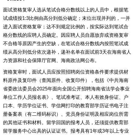
面试资格复审人选从笔试合格分数线以上的人员中，根据笔
试成绩按1:3比例由高分到低分确定
；
末位出现并列的，一并
进入面试资格复审
；
达不到规定比例的，按实际达到笔试合
格分数线的应聘人员确定。因应聘人员自愿放弃或资格复审
不合格等原因产生的空缺，
在笔试合格分数线内
按照笔试成
绩从高分到低分依次递补，
递补名单
在面试前
3
天在
海南省人
力资源和社会保障厅官网、
海南
政法
网公布。
资格复审
时，面试人员应按照招聘岗位资格条件要求提供材
料原件及复印件（查阅原件、收复印件），包括《
中共海南
省委政法委员会2025年面向全国公开招聘
海南
省法学会事业
单位工作人员
报名
表
》、笔试
准考证、
本人有效身份证、户
口本、学历学位证书、学信网打印的教育部学历证书电子注
册备案表（有二维码标识）
、党员身份证明
及相应岗位所需
的其他证书和材料。留学回国的报考人员，还须
提供
教育部
留学服务中心出具
的
认证证书
。
报考具有1年或3年以上专业