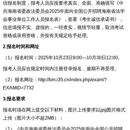
信报名制度，报考人员应按要求真实、全面、准确填写《
中
共海南省委政法委员会2025年面向全国公开招聘
海南
省法学
会事业单位工作人员
报名
表
》，签署《
考生
诚信承诺书》，
信息填报不实、虚假的，一经查实，视情节轻重，取消考试
资格或录用资格，并按有关规定给予处理。
2.报名时间和网址
（
1
）
报名时间：202
5
年
10
月
23
日
9
:00—
10
月
30
日1
2
:00
。
报考人员应在规定时间内注册登录报名，逾期不再受理。
（2）报名网址：http://bm.i35.cn/index.php/exam/?
EXAMID=7732
3.报名要求
报名时须在网上提交以下材料，
图片上传要求以jpg图片格式
上传（图片大小不超2MB）
：
（1）《
中共海南省委政法委员会2025年面向全国公开招聘