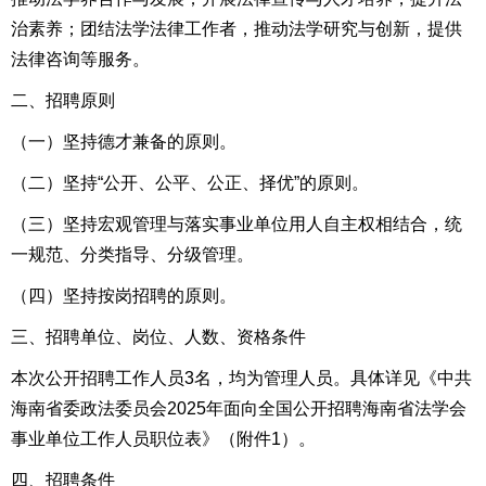
治素养；团结法学法律工作者，推动法学研究与创新，提供
法律咨询等服务
。
二
、
招聘
原则
（一）
坚持德才兼备的原则。
（二）坚持“公开、公平、公正、择优”的原则。
（三）坚持
宏观管理与落实事业单位用人自主权相结合，统
一规范、分类指导、分级管理
。
（四）坚持按岗招聘的原则
。
三、
招聘单位、
岗
位、
人
数、资格条件
本次公开招聘工作人员
3
名，
均为管理人员
。具体详见
《
中共
海南省委政法委员会2025年面向全国公开招聘海南省法学会
事业单位工作人员职位表
》（附件
1
）
。
四、招聘条件