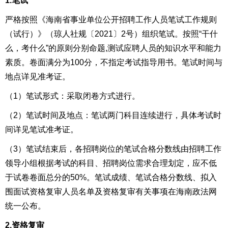
1.笔试
严格按照《海南省事业单位公开招聘工作人员
笔试工作规则
（试行）》
（琼人社规〔2021〕2号）组织笔试。按照“干什
么，考什么”的原则分别命题
,
测试应聘人员的知识水平和能力
素质。
卷面满分为100分，不指定考试指导用书。
笔试时间与
地点详见准考证
。
（1）笔试形式：采取闭卷方式进行。
（2）笔试时间及地点：
笔试两门科目连续进行，具
体考试时
间详见笔试准考证。
（
3
）笔试结束后，
各招聘岗位的笔试合格分数线由招聘工作
领导小组根据考试的科目、招聘岗位需求合理划定，应不低
于试卷卷面总分的50%。
笔试成绩、笔试合格分数线、拟入
围面试资格复审人员名单及资格复审有关事项在海南
政法网
统一公布。
2.
资格复审