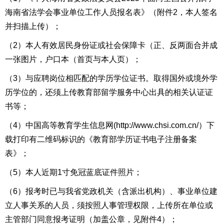
海南
省法学会事业单位工作人员
报名
表
》（附件2，本人签名
并扫描上传）；
（2）
本人有效居民身份证或社会保障卡
（正、反两面合并成
一张图片，
户口本（
首页
与本人页
）
；
（3）与
应聘岗位相匹配的学历学位证书。取得国外或境外学
历学位的，还须上传教育部留学服务中心出具的相关认证证
书
等；
（4）中国高等教育学生信息网(
http://www.chsi.com.cn/
）下
载打印有二维码标识的《教育部学历证书电子注册备案
表》；
（5）本人近期1寸免冠蓝底证件照片；
（6）
报考时
已与
我省党政机关（含派出机构）、事业单位建
立人事关系的人员，
须
按照人事管理权限，
上传
所在单位
或
主管部门同意报考证明
（
加盖公章，见附件4
）；