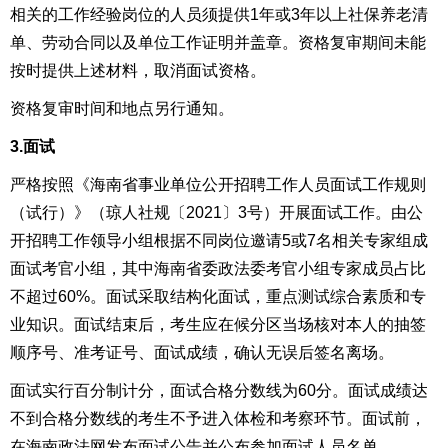
相关的工作经验岗位的人员须提供1
年
或
3年
以上社保养老清
单、劳动合同以及单位工作证明并盖章
。
资格复审期间未能
按时
提供上
述
材料，取消面试资格。
资格复审时间和地点另行通知。
3.面试
严格按照《海南省事业单位公开招聘工作人员
面试工作规则
（试行）》
（琼人社规〔2021〕3号）开展面试工作。由公
开招聘工作领导小组根据不同岗位邀请5或7名相关专家组成
面试考官小组，其中海南省委政法委考官小组专家成员占比
不超过60%。面试采取
结构化面试，重点测试综合素质和专
业知识。
面试结束后，考生应在候分区当场核对本人的抽签
顺序号、准考证号、面试成绩，确认无误后签名离场。
面试实行百分制计分，
面试合格分数线为60分
。
面试成绩达
不到合格分数线的考生不予
进入体检和考察环节。面试前，
在
海南
政法
网
发布面试公告并公布参加面试人员名单。