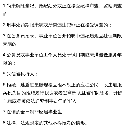
1.
尚
未解除党纪、政纪处分或正在接受纪律审查
、监察调查
的
；
2.刑事处罚期限未满或涉嫌违法犯罪正在接受调查的；
3.
在公务员招录、事业单位公开招聘中违纪违规且处理期限
未满的；
4.
公务员或事业单位工作人员处于试用期或未满最低服务年
限的；
5.
失信被执行人
；
6.拒绝、逃避征集服现役且拒不改正的应征公民，以逃避服
兵役为目的拒绝履行职责或者逃离部队且被军队除名、开除
军籍或者被依法追究刑事责任的军人；
7.在读的全日制非应届毕业生；
8.
法律、法规规定的其他不得报考的情形
。