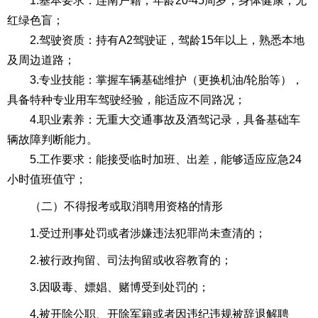
1.基本要求：连南户籍，年龄20-45周岁，身体健康，无
红绿色盲；
2.驾驶资质：持有A2驾驶证，驾龄15年以上，熟悉本地
及周边道路；
3.专业技能：掌握车辆基础维护（更换机油/轮胎等），
具备特种专业用车驾驶经验，能适应不同路况；
4.职业素养：无重大交通事故及酒驾记录，具备基础车
辆故障判断能力。
5.工作要求：能接受临时加班、出差，能够适应应急24
小时值班值守；
（二）不得报考或取消聘用资格的情形
1.受过刑事处罚或者涉嫌违法犯罪尚未查清的；
2.被行政拘留、司法拘留或收容教育的；
3.因吸毒、嫖娼、赌博受到处罚的；
4.被开除公职、开除军籍或者因违纪违规被辞退解聘