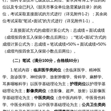
行。招聘专业技术七级及以上岗位、要求具有博士学位的岗
位以及专业已列入《韶关市事业单位急需紧缺目录》的岗
位，考试采取直接面试的方式进行（详见附件1-2）；其余岗
位考试采取“笔试+面试”的方式进行（详见附件1-1）。
2.直接面试方式的成绩计算公式为：总成绩＝面试成绩
（成绩按四舍五入保留小数点后两位）；“笔试+面试”方式的
成绩计算公式为：总成绩＝笔试成绩×50%＋面试成绩×50%
（成绩均按四舍五入保留小数点后两位）。
（
二
）笔试（满分100分，合格线60分）
1.笔试内容：
临床医学类岗位
（含临床医学、精神医
学、急诊医学、神经病学、放射肿瘤学、骨科学、麻醉学、
耳鼻咽喉科学）以医学基础理论为主；
护理岗位
以护理学基
础理论为主；
影像类岗位
（含影像、超声、放射）以影像医
学基础理论为主；
中医类岗位
（含中医内科学、中医骨伤科
学、中医全科医学）以中医学基础理论为主；
公
共卫生
类岗