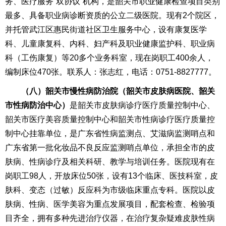
务、医疗服务“双协议”机构，是韶关市职业健康检查项目类别
最多、具备职业病诊断资质的公立二级医院。现有2个院区，
并托管武江区惠民街道社区卫生服务中心，设有康复医学
科、儿童康复科、内科、妇产科及职业健康监护科、职业病
科（工伤康复）等20多个业务科室，现在岗职工400余人，
编制床位470张。联系人：张志红，电话：0751-8827777。
（
八
）韶关市慢性病防治院
（韶关市皮肤病医院、韶关
市性病防治中心）
是韶关市皮肤病诊疗医疗质量控制中心、
韶关市医疗美容质量控制中心和韶关市性病诊疗医疗质量控
制中心挂靠单位，是广东省性病监测点、艾滋病监测哨点和
广东省第一批化妆品不良反应监测哨点单位，承担全市的皮
肤病、性病诊疗及相关科研、教学与培训任务。医院现有在
岗职工98人，开放床位50张，设有13个临床、医技科室，皮
肤科、变态（过敏）反应科为市级临床重点专科。医院以皮
肤病、性病、医学美容为重点发展项目，配套检查、检验项
目齐全，拥有多种先进治疗仪器，在治疗复杂疑难皮肤性病