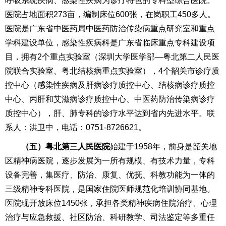
呼吸系统疾病、感染性疾病为诊疗特色的专科型综合医院。
医院占地面积273亩，编制床位600张，在岗职工450多人。
医院是广东省中医药局中医药防治传染病重点研究室和重点
学科建设单位，感染性疾病科是广东省临床重点专科建设项
目，拥有2个重点实验室（深圳大学医学部—粤北第二人民医
院联合实验室、粤北结核病重点实验室），4个韶关市诊疗质
控中心（感染性疾病及肝病诊疗质控中心、结核病诊疗质控
中心、丙肝和艾滋病诊疗质控中心、中医药防治传染病诊疗
质控中心），肝、肺专科的诊疗水平达到省内先进水平。联
系人：洪卫中，电话：0751-8726621。
（
五
）粤北第三人民医院
始建于1958年，前身是韶关地
区精神病医院，逐步发展为一所有规模、有技术力量，专科
设备完善，集医疗、防治、康复、优抚、科教功能为一体的
三级精神专科医院，是国家住院医师规范化培训协同基地。
医院现开放床位1450张，承担各类精神疾病住院治疗、心理
治疗与应急救援、社区防治、科研教学、司法鉴定等多重任