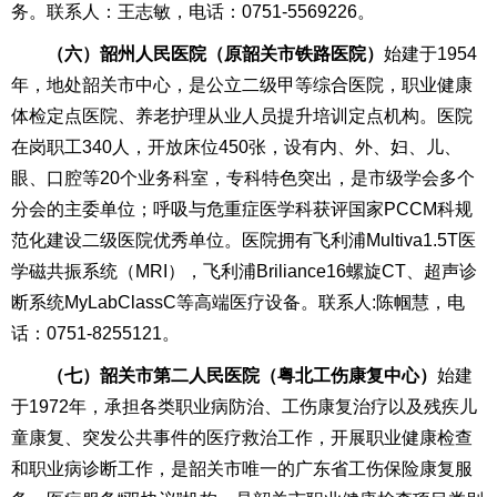
务。联系人：王志敏，电话：0751-5569226。
（
六
）韶州人民医院（原韶关市铁路医院）
始建于1954
年，地处韶关市中心，是公立二级甲等综合医院，职业健康
体检定点医院、养老护理从业人员提升培训定点机构。医院
在岗职工340人，开放床位450张，设有内、外、妇、儿、
眼、口腔等20个业务科室，专科特色突出，是市级学会多个
分会的主委单位；呼吸与危重症医学科获评国家PCCM科规
范化建设二级医院优秀单位。医院拥有飞利浦Multiva1.5T医
学磁共振系统（MRI），飞利浦Briliance16螺旋CT、超声诊
断系统MyLabClassC等高端医疗设备。联系人:陈帼慧，电
话：0751-8255121。
（
七
）韶关市第二人民医院
（粤北工伤康复中心）
始建
于1972年，承担各类职业病防治、工伤康复治疗以及残疾儿
童康复、突发公共事件的医疗救治工作，开展职业健康检查
和职业病诊断工作，是韶关市唯一的广东省工伤保险康复服