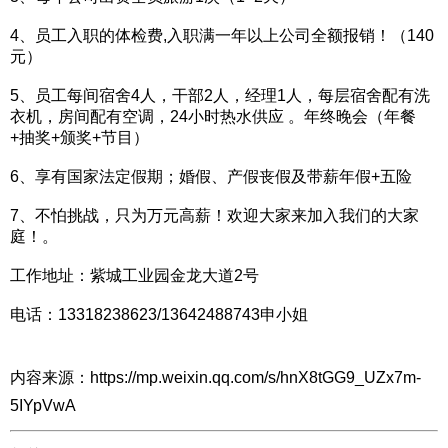
4、员工入职的体检费,入职满一年以上公司全额报销！（140
元）
5、员工每间宿舍4人，干部2人，经理1人，每层宿舍配有洗
衣机，房间配有空调，24小时热水供应 。年终晚会（年餐
+抽奖+颁奖+节目）
6、享有国家法定假期；婚假、产假丧假及带薪年假+五险
7、不怕挑战，只为万元高薪！欢迎大家来加入我们的大家
庭！。
工作地址：紫城工业园金龙大道2号
电话：13318238623/13642488743申小姐
内容来源：https://mp.weixin.qq.com/s/hnX8tGG9_UZx7m-
5IYpVwA