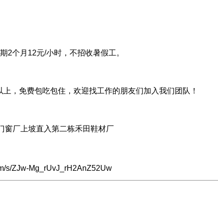
期2个月12元/小时，不招收暑假工。
00元以上，免费包吃包住，欢迎找工作的朋友们加入我们团队！
门窗厂上坡直入第二栋禾田鞋材厂
om/s/ZJw-Mg_rUvJ_rH2AnZ52Uw