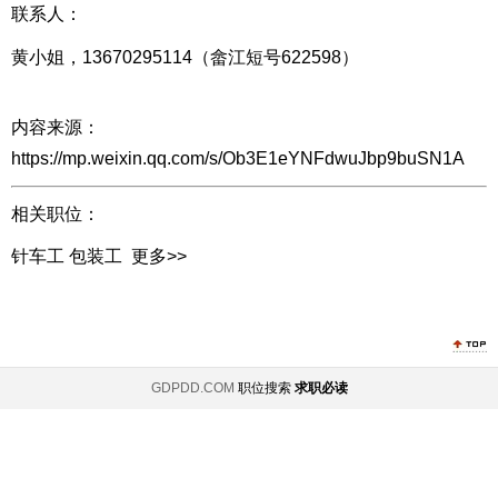
联系人：
黄小姐，13670295114（畲江短号622598）
内容来源：
https://mp.weixin.qq.com/s/Ob3E1eYNFdwuJbp9buSN1A
相关职位：
针车工
包装工
更多>>
GDPDD.COM
职位搜索
求职必读