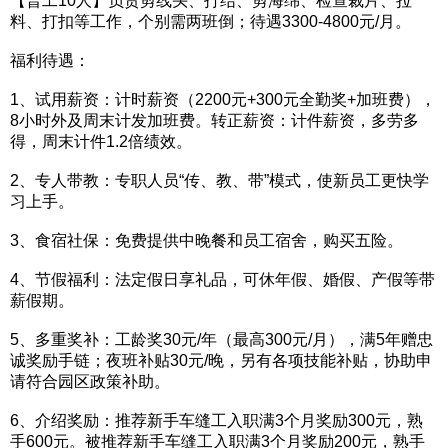
【普工10人】负责剪线头、打结、剪海绵、检查裁片、拉
料、打扣等工作，个别需两班倒；待遇3300-4800元/月。
福利待遇：
1、试用薪资：计时薪资（2200元+300元全勤奖+加班费），
8小时外及周末计发加班费。转正薪资：计件薪资，多劳多
得，周末计件1.2倍绩效。
2、专人带教：专职人员“传、教、带”模式，使新员工更快学
习上手。
3、食宿社保：免费提供中晚餐和员工宿舍，购买五险。
4、节假福利：法定假日享礼品，可休年假、婚假、产假等带
薪假期。
5、多重奖补：工龄奖30元/年（最高300元/月），满5年赠忠
诚奖励手链；夜班补贴30元/晚，另有各项技能补贴，协助申
请符合园区政策补助。
6、介绍奖励：推荐新手车缝工入职满3个月奖励300元，熟
手600元。被推荐新手车缝工入职满3个月奖励200元，熟手