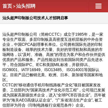
首页
汕头招聘
>
汕头超声印制板公司技术人才招聘启事
汕头超声印制板公司（简称CCTC）成立于1985年，是一家
专业生产双面、多层印制板及高密度互连积层板的中外合资
企业，中国CPCA副理事长单位。公司拥有国际先进的印制
板制造设备、雄厚的技术力量、良好的管理机制和高效的市
场网络，以“及时、准确、高效”的理念为客户和合作伙伴提供
优质的产品和服务。产品性能达到当前国际同类产品先进水
平，符合国际IPC、IEC和美国MIL标准，并获得UL、
ISO9001、IATF16949、ISO13485、 ISO14001等国际认
证。目前产品已畅销北美、欧洲、日本、新加坡等国家和地
区。
CCTC的“移动通信手机印制线路板产业化”项目被国家发改
委、工信部列为“国家高技术产业化示范工程”，公司现已发展
成为国家高新级技术企业，进入“全球PCB百强企业”。历年被
评为“海关AEO高级认证企业”、“广东省清洁生产企业”, 被工
信部评为符合《印制电路板行业规范条件》企业。